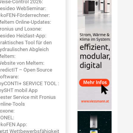
eise-Control 2026:
esideo WebSeminar:
koFEN-Förderrechner:
eltem Online-Updates:
ronius und Loxone:
esideo Heizlast-App:
raktisches Tool für den
ydraulischen Abgleich
eltem:
ebsite von Meltem:
redictIT – Open Source
oftware:
yCONTI+ SERVICE TOOL :
ySHT mobil App
ester Service mit Fronius
nline-Tools
oxone:
ONEL:
koFEN App:
etzt Wettbewerbsfähigkeit