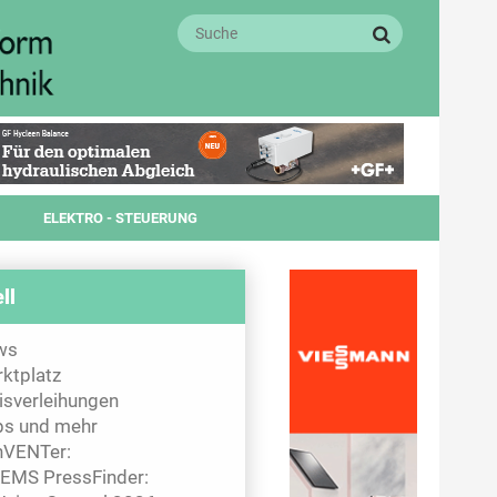
ELEKTRO - STEUERUNG
ll
ws
ktplatz
isverleihungen
s und mehr
nVENTer:
EMS PressFinder: