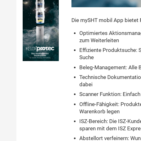
Die mySHT mobil App bietet F
Optimiertes Aktionsmanage
zum Weiterleiten
Effiziente Produktsuche: Sm
Suche
Beleg-Management: Alle Be
Technische Dokumentatio
dabei
Scanner Funktion: Einfac
Offline-Fähigkeit: Produk
Warenkorb legen
ISZ-Bereich: Die ISZ-Kunde
sparen mit dem ISZ Expr
Abstellort verfeinern: Wu