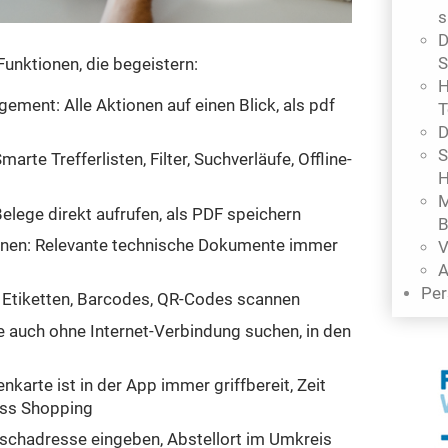
s
D
S
unktionen, die begeistern:
H
ment: Alle Aktionen auf einen Blick, als pdf
T
D
S
arte Trefferlisten, Filter, Suchverläufe, Offline-
H
M
lege direkt aufrufen, als PDF speichern
B
nen: Relevante technische Dokumente immer
V
A
Per
h Etiketten, Barcodes, QR-Codes scannen
te auch ohne Internet-Verbindung suchen, in den
nkarte ist in der App immer griffbereit, Zeit
ess Shopping
nschadresse eingeben, Abstellort im Umkreis