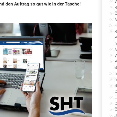
W
und den Auftrag so gut wie in der Tasche!
R
Ö
M
F
R
P
h
M
W
P
S
m
m
B
O
L
C
Ö
J