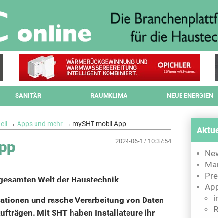
SANITÄR
RAUMKLIMA
NEUE ENERGIEN
ell
→
Apps und mehr
→ mySHT mobil App
Aktue
2024-06-17 10:37:54
pp
Ne
Mar
Pre
gesamten Welt der Haustechnik
App
i
mationen und rasche Verarbeitung von Daten
R
fträgen. Mit SHT haben Installateure ihr