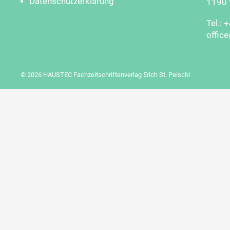
Datenschutzerklärung
1190 W
Tel.: 
offic
© 2026 HAUSTEC Fachzeitschriftenverlag Erich St. Peischl