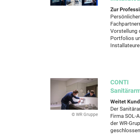
Zur Profess
Persönliche
Fachpartner
Vorstellung
Portfolios un
Installateure
CONTI
Sanitärar
Weitet Kund
Der Sanitära
© WR Gruppe
Firma SOL-A
der WR-Grup
geschlossen