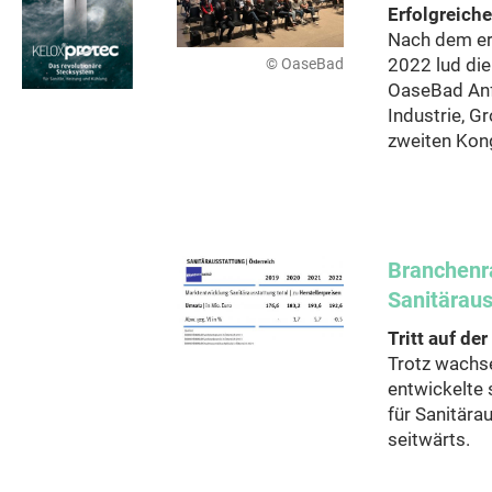
Erfolgreich
Nach dem erf
2022 lud di
© OaseBad
OaseBad Anf
Industrie, G
zweiten Kon
Branchenr
Sanitäraus
Tritt auf der
Trotz wachs
entwickelte 
für Sanitära
seitwärts.