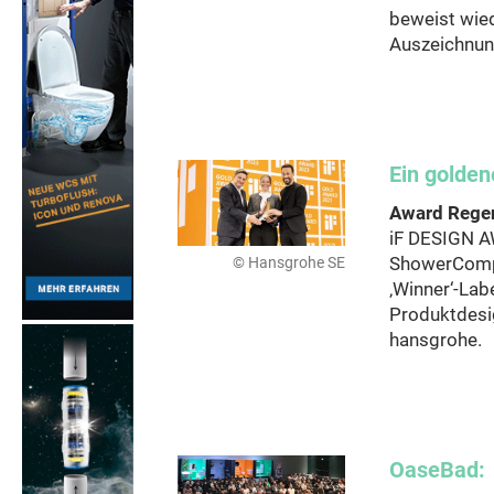
beweist wied
Auszeichnun
Ein golden
Award Regen
iF DESIGN A
© Hansgrohe SE
ShowerCompo
‚Winner‘-Lab
Produktdesi
hansgrohe.
OaseBad: