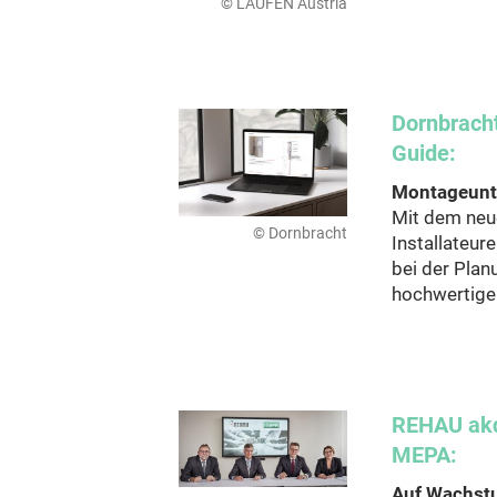
© LAUFEN Austria
Dornbrach
Guide:
Montageunt
Mit dem neue
© Dornbracht
Installateure
bei der Pla
hochwertig
REHAU akq
MEPA:
Auf Wachst