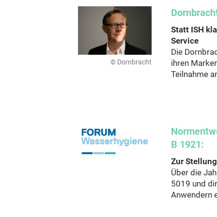
Dornbracht
Statt ISH kl
Service
Die Dornbrac
© Dornbracht
ihren Marken
Teilnahme a
Normentw
B 1921:
Zur Stellun
Über die Ja
5019 und di
Anwendern et