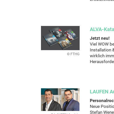
ALVA-Kata
Jetzt neu!
Viel WOW bei
Installation
© FTHG
wirklich imm
Herausforde
LAUFEN Au
Personalro
Neue Positio
Stefan Wener