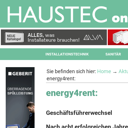
INSTALLATIONSTECHNIK
SANITÄR
Sie befinden sich hier:
Home
→
Aktu
energy4rent:
energy4rent:
Geschäftsführerwechsel
Nach acht erfolgreichen Jahren