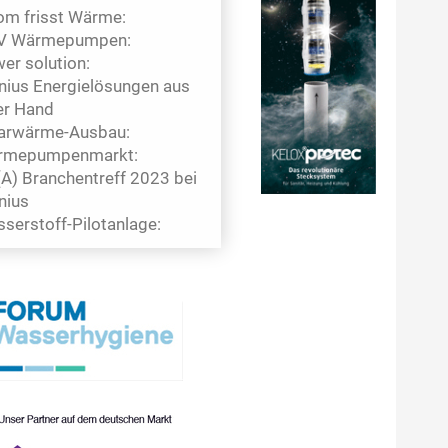
om frisst Wärme:
V Wärmepumpen:
er solution:
nius Energielösungen aus
er Hand
arwärme-Ausbau:
rmepumpenmarkt:
A) Branchentreff 2023 bei
nius
serstoff-Pilotanlage: