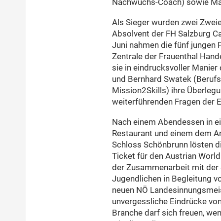
Nachwuchs-Coach) sowie Mar
Als Sieger wurden zwei Zwei
Absolvent der FH Salzburg Ca
Juni nahmen die fünf jungen P
Zentrale der Frauenthal Hand
sie in eindrucksvoller Manier
und Bernhard Swatek (Berufss
Mission2Skills) ihre Überleg
weiterführenden Fragen der E
Nach einem Abendessen in ei
Restaurant und einem dem An
Schloss Schönbrunn lösten di
Ticket für den Austrian Worl
der Zusammenarbeit mit der S
Jugendlichen in Begleitung 
neuen NÖ Landesinnungsmeist
unvergessliche Eindrücke vo
Branche darf sich freuen, we