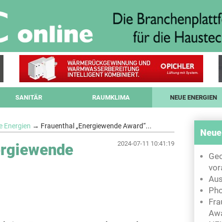
SANITÄR
RAUMKLIMA
NEUE ENERGIEN
e Energien
→ Frauenthal „Energiewende Award“...
Neue
2024-07-11 10:41:19
ergiewende
Ge
vor
Aus
Pho
Fra
Awa