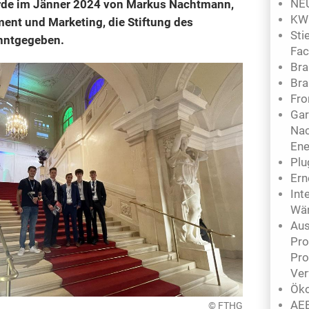
NEU
rde im Jänner 2024 von Markus Nachtmann,
KW
ment und Marketing, die Stiftung des
Sti
nntgegeben.
Fac
Br
Bra
Fro
Gar
Nac
Ene
Plu
Ern
Int
Wä
Aus
Pro
Pro
Ver
Ök
AEE
© FTHG