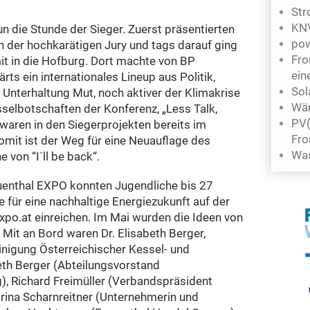
Str
KN
n die Stunde der Sieger. Zuerst präsentierten
pow
en der hochkarätigen Jury und tags darauf ging
Fro
t in die Hofburg. Dort machte von BP
ein
rts ein internationales Lineup aus Politik,
Sol
 Unterhaltung Mut, noch aktiver der Klimakrise
Wä
selbotschaften der Konferenz, „Less Talk,
PV(
 waren in den Siegerprojekten bereits im
Fro
omit ist der Weg für eine Neuauflage des
Was
 von “I´ll be back“.
uenthal EXPO konnten Jugendliche bis 27
 für eine nachhaltige Energiezukunft auf der
o.at einreichen. Im Mai wurden die Ideen von
 Mit an Bord waren Dr. Elisabeth Berger,
nigung Österreichischer Kessel- und
beth Berger (Abteilungsvorstand
, Richard Freimüller (Verbandspräsident
ina Scharnreitner (Unternehmerin und