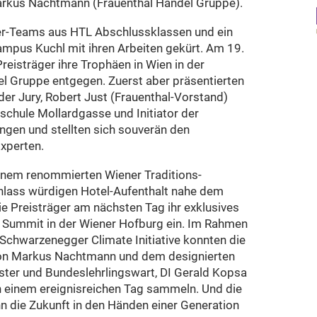
kus Nachtmann (Frauenthal Handel Gruppe).
er-Teams aus HTL Abschlussklassen und ein
mpus Kuchl mit ihren Arbeiten gekürt. Am 19.
reisträger ihre Trophäen in Wien in der
el Gruppe entgegen. Zuerst aber präsentierten
 der Jury, Robert Just (Frauenthal-Vorstand)
chule Mollardgasse und Initiator der
ungen und stellten sich souverän den
xperten.
nem renommierten Wiener Traditions-
lass würdigen Hotel-Aufenthalt nahe dem
e Preisträger am nächsten Tag ihr exklusives
d Summit in der Wiener Hofburg ein. Im Rahmen
chwarzenegger Climate Initiative konnten die
von Markus Nachtmann und dem designierten
er und Bundeslehrlingswart, DI Gerald Kopsa
n einem ereignisreichen Tag sammeln. Und die
nn die Zukunft in den Händen einer Generation