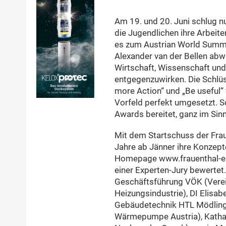
Am 19. und 20. Juni schlug nu
die Jugendlichen ihre Arbeit
es zum Austrian World Summi
Alexander van der Bellen abwä
Wirtschaft, Wissenschaft und
entgegenzuwirken. Die Schlüs
more Action“ und „Be useful“
Vorfeld perfekt umgesetzt. S
Awards bereitet, ganz im Sinne
Mit dem Startschuss der Fra
Jahre ab Jänner ihre Konzepte
Homepage www.frauenthal-exp
einer Experten-Jury bewertet.
Geschäftsführung VÖK (Verei
Heizungsindustrie), DI Elisa
Gebäudetechnik HTL Mödling)
Wärmepumpe Austria), Kathar