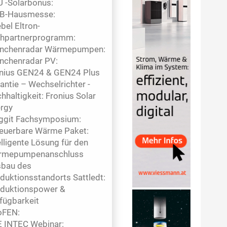
 -Solarbonus:
B-Hausmesse:
ebel Eltron-
hpartnerprogramm:
anchenradar Wärmepumpen:
nchenradar PV:
nius GEN24 & GEN24 Plus
antie – Wechselrichter -
hhaltigkeit: Fronius Solar
rgy
ggit Fachsymposium:
euerbare Wärme Paket:
elligente Lösung für den
rmepumpenanschluss
bau des
duktionsstandorts Sattledt:
duktionspower &
fügbarkeit
oFEN:
 INTEC Webinar: