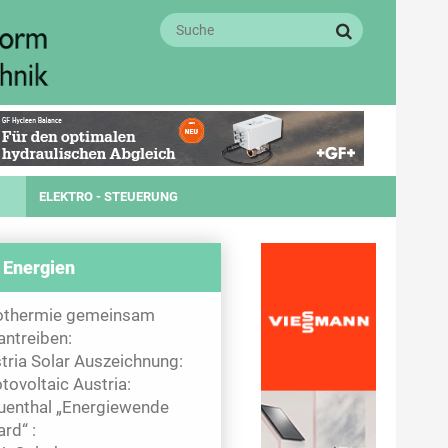
ELEKTRO - STEUERUNG
 Energien
othermie gemeinsam
antreiben:
tria Solar Auszeichnung:
tovoltaic Austria:
uenthal „Energiewende
rd“ :