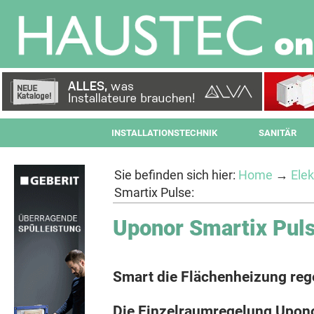
INSTALLATIONSTECHNIK
SANITÄR
Sie befinden sich hier:
Home
→
Elek
Smartix Pulse:
Uponor Smartix Puls
Smart die Flächenheizung reg
Die Einzelraumregelung Upono