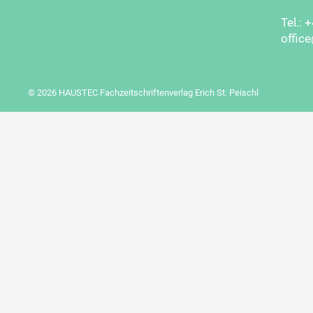
Tel.: 
offic
© 2026 HAUSTEC Fachzeitschriftenverlag Erich St. Peischl