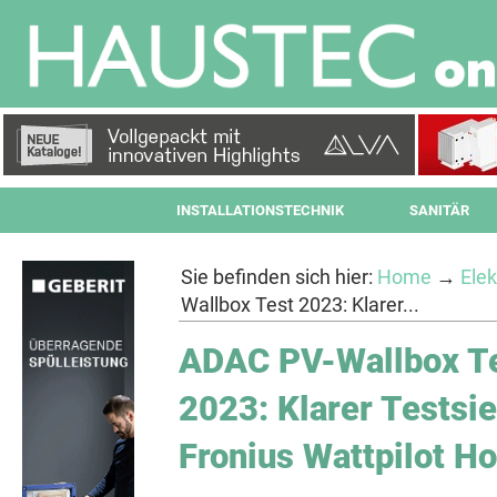
INSTALLATIONSTECHNIK
SANITÄR
Sie befinden sich hier:
Home
→
Elek
Wallbox Test 2023: Klarer...
ADAC PV-Wallbox T
2023: Klarer Testsie
Fronius Wattpilot H