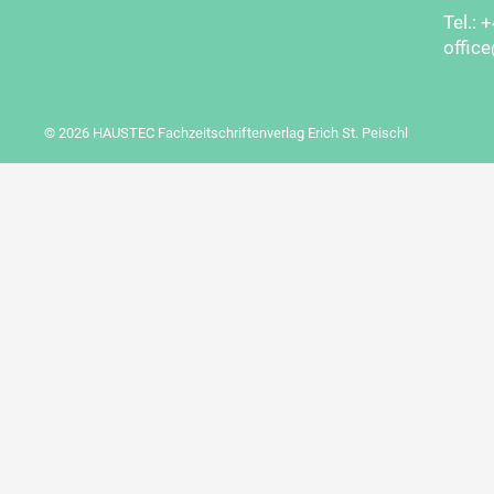
Tel.: 
offic
© 2026 HAUSTEC Fachzeitschriftenverlag Erich St. Peischl