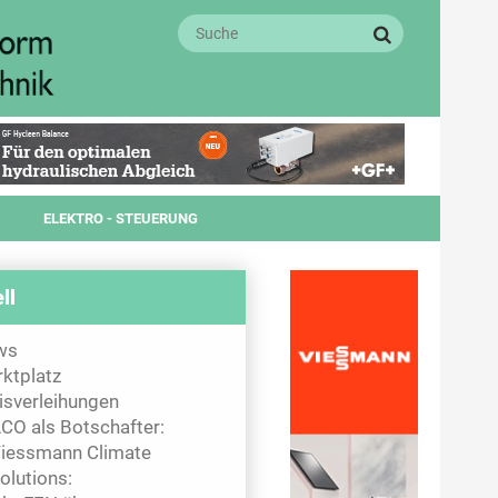
ELEKTRO - STEUERUNG
ll
ws
ktplatz
isverleihungen
CO als Botschafter:
iessmann Climate
olutions: