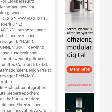
koFEN überzeugt:
iessmann gewinnt:
iko gewinnt:
F DESIGN AWARD 2021 für
eberit ONE:
ASOKOL ausgezeichnet:
chell ausgezeichnet:
rtweger DYNAMIC:
ONNENKRAFT gewinnt:
ansa ausgezeichnet:
eberit zweimal prämiert:
rundfos Comfort BU/BXU:
nternationaler Design-Preis:
rtweger DYNAMIC:
erotec:
it Architekturintegration
ufs Siegertreppchen:
eckhoff Automation:
oldenes Ehrenzeichen:
erman Innovation Award in