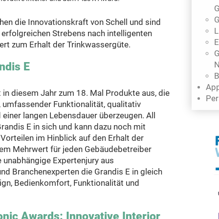
G
G
hen die Innovationskraft von Schell und sind
L
erfolgreichen Strebens nach intelligenten
E
t zum Erhalt der Trinkwassergüte.
G
N
ndis E
B
App
t in diesem Jahr zum 18. Mal Produkte aus, die
Per
 umfassender Funktionalität, qualitativ
 einer langen Lebensdauer überzeugen. All
Grandis E in sich und kann dazu noch mit
Vorteilen im Hinblick auf den Erhalt der
em Mehrwert für jeden Gebäudebetreiber
e unabhängige Expertenjury aus
nd Branchenexperten die Grandis E in gleich
sign, Bedienkomfort, Funktionalität und
nic Awards: Innovative Interior