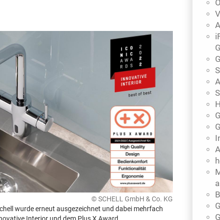
Ö
V
A
i
G
G
S
A
S
H
G
G
I
A
h
M
a
B
© SCHELL GmbH & Co. KG
G
chell wurde erneut ausgezeichnet und dabei mehrfach
G
novative Interior und dem Plus X Award.