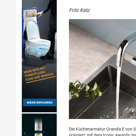
Fritz Katz
Die Küchenarmatur Grandis E von S
prämiert: mit dem Iconic Awards: In