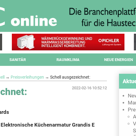
SANITÄR
RAUMKLIMA
NEUE ENERGIEN
ell
→
Preisverleihungen
→ Schell ausgezeichnet:
Aktue
2022-02-16 10:52:12
ichnet:
Ne
Mar
Pre
ards
A
V
: Elektronische Küchenarmatur Grandis E
S