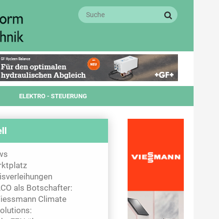
ELEKTRO - STEUERUNG
ll
ws
ktplatz
isverleihungen
CO als Botschafter:
iessmann Climate
olutions: