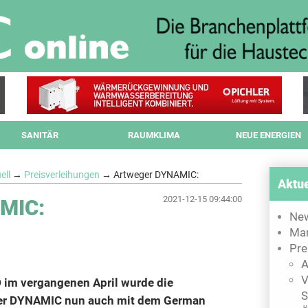
SANITÄR
RAUMKLIMA
NEUE ENERGIEN
ell
→
Preisverleihungen
→ Artweger DYNAMIC:
Aktue
2021-12-15 09:44:00
MIC:
Ne
Mar
Pre
A
V
im vergangenen April wurde die
S
er DYNAMIC nun auch mit dem German