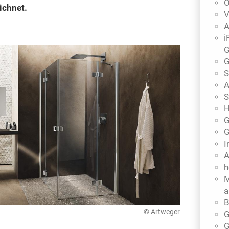
Ö
ichnet.
V
A
i
G
G
S
A
S
H
G
G
I
A
h
M
a
B
© Artweger
G
G