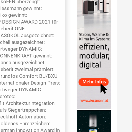
koFEN überzeugt:
iessmann gewinnt:
iko gewinnt:
F DESIGN AWARD 2021 für
eberit ONE:
ASOKOL ausgezeichnet:
chell ausgezeichnet:
rtweger DYNAMIC:
ONNENKRAFT gewinnt:
ansa ausgezeichnet:
eberit zweimal prämiert:
rundfos Comfort BU/BXU:
nternationaler Design-Preis:
rtweger DYNAMIC:
erotec:
it Architekturintegration
ufs Siegertreppchen:
eckhoff Automation:
oldenes Ehrenzeichen:
erman Innovation Award in