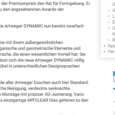
 der Premiumpreis des Rat für Formgebung. Er
G
zu den angesehensten Awards der
G
L
E
 die Artweger DYNAMIC nun bereits zweifach
G
N
B
rie mit ihrem außergewöhnlichen
App
organische und geometrische Elemente und
Per
ache, die einen wesentlichen Vorteil hat: Sie
lässt sich die neue Artweger DYNAMIC völlig
öbel in unterschiedlichen Designsprachen
ile aller Artweger Duschen auch hier Standard:
ache Reinigung, verdeckte senkrechte
n Montage mit präziser 3D-Justierung, Vario
as einzigartige ARTCLEAR Glas gehören zu den