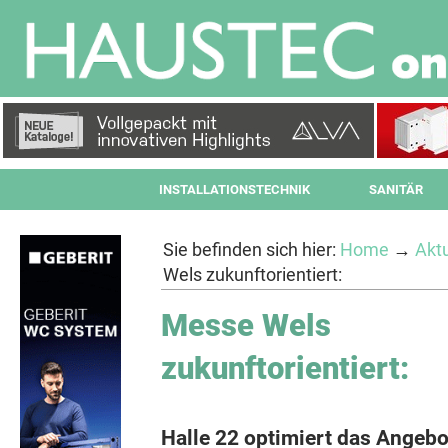
INSTALLATIONSTECHNIK
SANITÄR
Sie befinden sich hier:
Home
→
Aktu
Wels zukunftorientiert:
Messe Wels
zukunftorientiert:
Halle 22 optimiert das Angebo