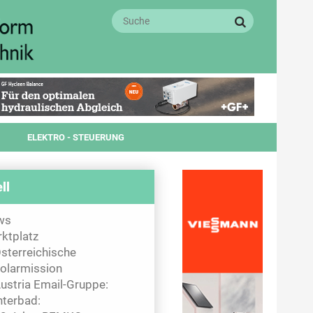
ELEKTRO - STEUERUNG
ll
ws
ktplatz
sterreichische
olarmission
ustria Email-Gruppe:
nterbad: