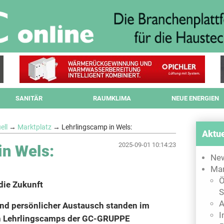
SANITÄR
RAUMKLIMA
NEUE ENERGIEN
ell
→
Marktplatz
→ Lehrlingscamp in Wels:
Aktue
2025-09-01 10:14:23
in Wels:
Ne
Mar
Ö
 die Zukunft
S
A
nd persönlicher Austausch standen im
I
en Lehrlingscamps der GC-GRUPPE