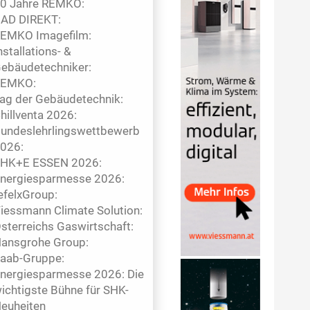
0 Jahre REMKO:
AD DIREKT:
EMKO Imagefilm:
nstallations- &
ebäudetechniker:
EMKO:
ag der Gebäudetechnik:
hillventa 2026:
undeslehrlingswettbewerb
026:
HK+E ESSEN 2026:
nergiesparmesse 2026:
efelxGroup:
iessmann Climate Solution:
sterreichs Gaswirtschaft:
ansgrohe Group:
aab-Gruppe:
nergiesparmesse 2026: Die
ichtigste Bühne für SHK-
euheiten