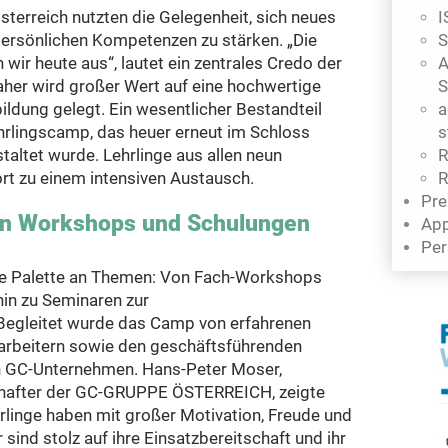
sterreich nutzten die Gelegenheit, sich neues
I
persönlichen Kompetenzen zu stärken. „Die
S
wir heute aus“, lautet ein zentrales Credo der
A
r wird großer Wert auf eine hochwertige
S
ildung gelegt. Ein wesentlicher Bestandteil
a
ehrlingscamp, das heuer erneut im Schloss
s
taltet wurde. Lehrlinge aus allen neun
R
ort zu einem intensiven Austausch.
R
Pre
 in Workshops und Schulungen
App
Per
te Palette an Themen: Von Fach-Workshops
in zu Seminaren zur
 Begleitet wurde das Camp von erfahrenen
tarbeitern sowie den geschäftsführenden
en GC-Unternehmen. Hans-Peter Moser,
chafter der GC-GRUPPE ÖSTERREICH, zeigte
hrlinge haben mit großer Motivation, Freude und
ind stolz auf ihre Einsatzbereitschaft und ihr