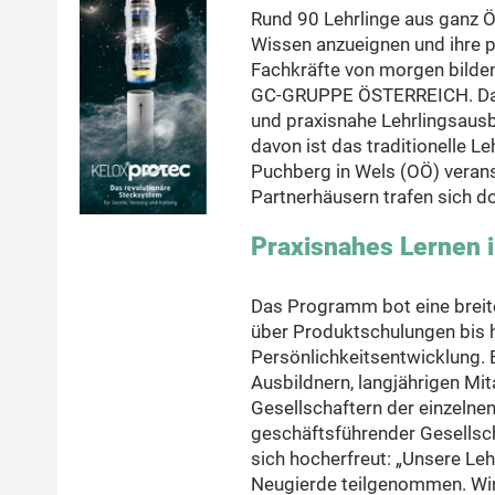
Rund 90 Lehrlinge aus ganz Ö
Wissen anzueignen und ihre 
Fachkräfte von morgen bilden 
GC-GRUPPE ÖSTERREICH. Dahe
und praxisnahe Lehrlingsausb
davon ist das traditionelle L
Puchberg in Wels (OÖ) verans
Partnerhäusern trafen sich d
Praxisnahes Lernen
Das Programm bot eine brei
über Produktschulungen bis h
Persönlichkeitsentwicklung.
Ausbildnern, langjährigen Mi
Gesellschaftern der einzeln
geschäftsführender Gesells
sich hocherfreut: „Unsere Le
Neugierde teilgenommen. Wir s