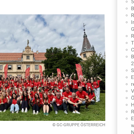
5
B
R
I
G
R
T
C
B
2
S
E
r
V
Ö
H
R
E
© GC-GRUPPE ÖSTERREICH
w
N