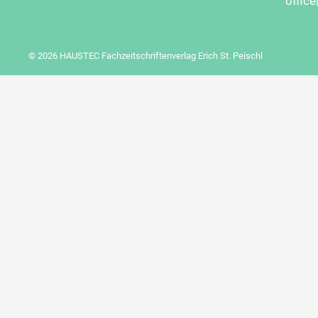
offic
© 2026 HAUSTEC Fachzeitschriftenverlag Erich St. Peischl