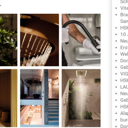
Sch
.
Vit
Bra
San
HSK
10 
Neu
Ers
Wel
Dor
Geb
VIG
HSK
LAU
Neu
Geb
HSK
Ala
bur
Dor