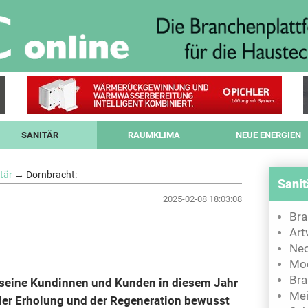
SANITÄR
RAUMKLIMA
NEUE ENERGIEN
tär
→ Dornbracht:
Sanit
2025-02-08 18:03:08
Bra
Art
Neo
Mod
Bra
t seine Kundinnen und Kunden in diesem Jahr
Mei
er Erholung und der Regeneration bewusst