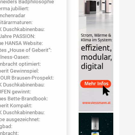
neiders Badphilosophie
erma jubiliert:
nchenradar
itärarmaturen:
 Duschkabinenbau:
Jahre PASSION:
e HANSA Website:
tes „House of Geberit“:
lness-Oasen:
nbracht optimiert:
erit Gewinnspiel:
OUR Brausen-Prospekt:
 Duschkabinenbau:
FEN gewinnt:
es Bette-Brandbook:
erit Kompakt:
 Duschkabinenbau:
pe ausgezeichnet:
gbad:
nbracht: