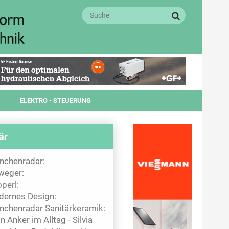
ELEKTRO - STEUERUNG
är
nchenradar:
weger:
perl:
ernes Design:
nchenradar Sanitärkeramik:
n Anker im Alltag - Silvia