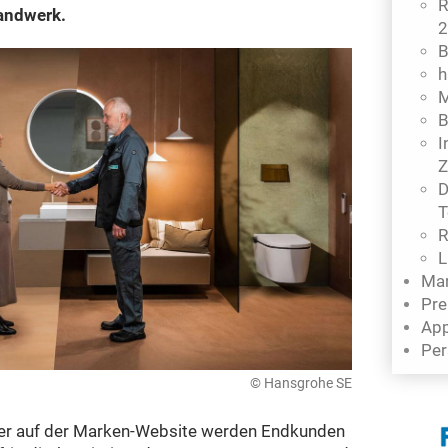
R
andwerk.
2
B
h
M
B
I
Z
D
T
R
L
Mar
Pre
App
Per
© Hansgrohe SE
er auf der Marken-Website werden Endkunden