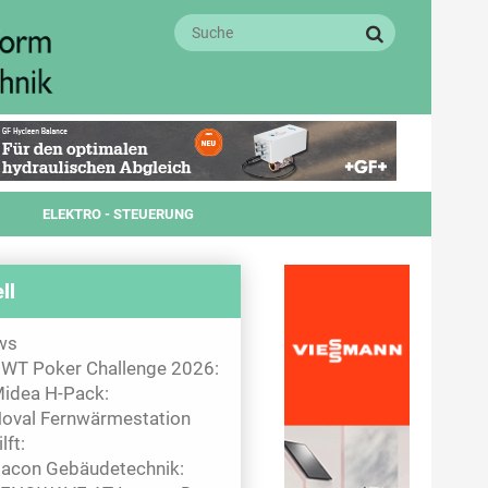
ELEKTRO - STEUERUNG
ll
ws
WT Poker Challenge 2026:
idea H-Pack:
oval Fernwärmestation
ilft:
acon Gebäudetechnik: