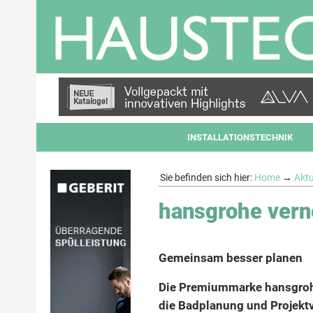
INSTALLATIONSTECHNIK
Sie befinden sich hier:
Home
→
Aktu
hansgrohe vern
Gemeinsam besser planen
Die Premiummarke hansgrohe
die Badplanung und Projektv