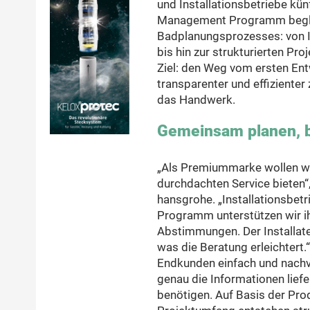
und Installationsbetriebe kün
Management Programm beglei
Badplanungsprozesses: von In
bis hin zur strukturierten Pr
Ziel: den Weg vom ersten Ent
transparenter und effizienter
das Handwerk.
Gemeinsam planen, b
„Als Premiummarke wollen wi
durchdachten Service bieten“
hansgrohe. „Installationsbetr
Programm unterstützen wir i
Abstimmungen. Der Installate
was die Beratung erleichtert.“
Endkunden einfach und nachvo
genau die Informationen liefer
benötigen. Auf Basis der P