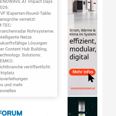
ENOWAVE.AT Impact Days
026:
VF lExperten-Round-Table:
ansgrohe vernetzt:
-TEC:
ranchenradar Rohrsysteme:
ntelligente Netze.
ukunftsfähige Lösungen
er Content Hub Building.
echnology. Solutions:
EMKO:
ichtbranche veröffentlicht:
ktplatz
isverleihungen
s und mehr
sonelles