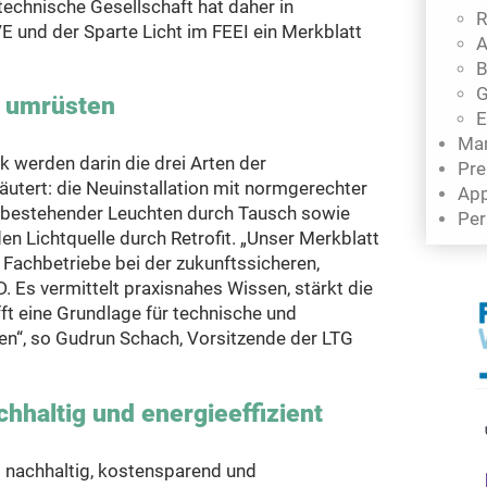
technische Gesellschaft hat daher in
R
und der Sparte Licht im FEEI ein Merkblatt
A
B
G
r umrüsten
E
Mar
 werden darin die drei Arten der
Pre
utert: die Neuinstallation mit normgerechter
App
 bestehender Leuchten durch Tausch sowie
Per
n Lichtquelle durch Retrofit. „Unser Merkblatt
Fachbetriebe bei der zukunftssicheren,
. Es vermittelt praxisnahes Wissen, stärkt die
ft eine Grundlage für technische und
en“, so Gudrun Schach, Vorsitzende der LTG
hhaltig und energieeffizient
 nachhaltig, kostensparend und