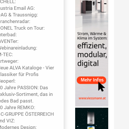
CHELL:
ustria Email AG:
AG & Traussnigg:
ranchenradar:
ONEL Truck on Tour:
nterbad:
nVENTer:
ebinareinladung:
-TEC:
rtweger:
eue ALVA Kataloge - Vier
lassiker für Profis
eoperl:
0 Jahre PASSION: Das
xklusiv-Sortiment, das in
edes Bad passt.
0 Jahre REMKO:
C-GRUPPE ÖSTERREICH
nd VIZ:
odernes Design: