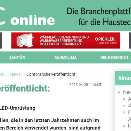
SANITÄR
RAUMKLIMA
NEUE ENERGIEN
ell
→
News
→ Lichtbranche veröffentlicht:
Aktue
2025-04-28 11:04:51
röffentlicht:
Ne
A
A
e LED-Umrüstung
F
A
llen, die in den letzten Jahrzehnten auch im
h
hen Bereich verwendet wurden, sind aufgrund