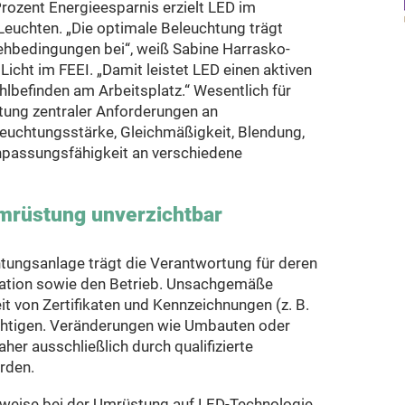
Prozent Energieesparnis erzielt LED im
euchten. „Die optimale Beleuchtung trägt
ehbedingungen bei“, weiß Sabine Harrasko-
icht im FEEI. „Damit leistet LED einen aktiven
hlbefinden am Arbeitsplatz.“ Wesentlich für
ltung zentraler Anforderungen an
euchtungsstärke, Gleichmäßigkeit, Blendung,
passungsfähigkeit an verschiedene
mrüstung unverzichtbar
htungsanlage trägt die Verantwortung für deren
llation sowie den Betrieb. Unsachgemäße
eit von Zertifikaten und Kennzeichnungen (z. B.
chtigen. Veränderungen wie Umbauten oder
aher ausschließlich durch qualifizierte
rden.
weise bei der Umrüstung auf LED-Technologie