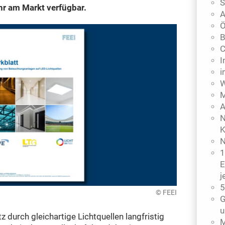
S
hr am Markt verfügbar.
A
Ö
B
C
I
i
W
M
A
N
K
N
1
E
j
5
© FEEI
G
u
z durch gleichartige Lichtquellen langfristig
M