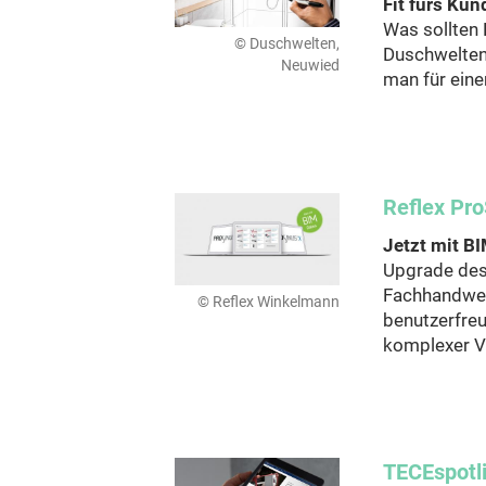
Fit fürs Ku
Was sollten 
© Duschwelten,
Duschwelten
Neuwied
man für eine
Reflex Pro
Jetzt mit B
Upgrade des 
Fachhandwer
© Reflex Winkelmann
benutzerfreu
komplexer Ve
TECEspotli