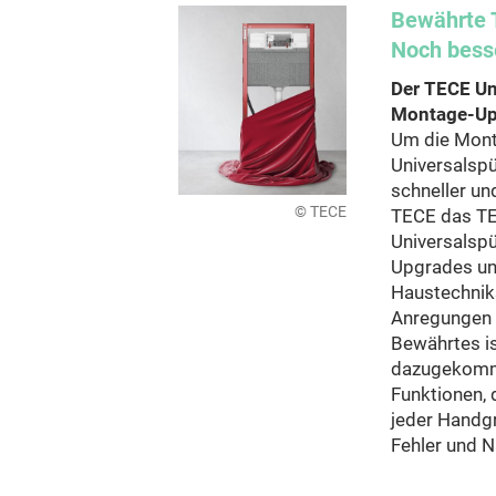
Bewährte 
Noch besse
Der TECE Un
Montage-Up
Um die Mont
Universalspü
schneller und
© TECE
TECE das TE
Universalspü
Upgrades un
Haustechniks
Anregungen 
Bewährtes is
dazugekomm
Funktionen, 
jeder Handgr
Fehler und N