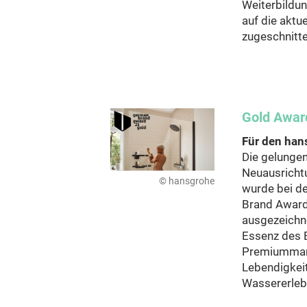
Weiterbildu
auf die aktu
zugeschnitte
Gold Awar
Für den han
Die gelungen
Neuausricht
© hansgrohe
wurde bei d
Brand Award
ausgezeichne
Essenz des 
Premiummark
Lebendigkeit
Wassererleb