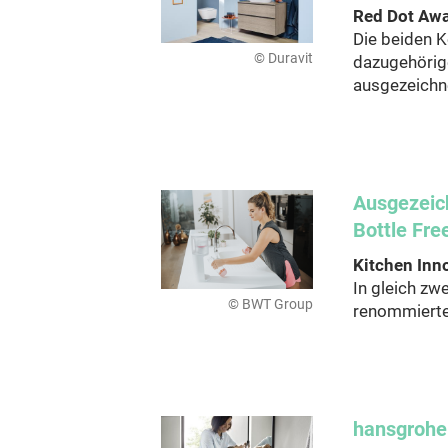
Red Dot Aw
Die beiden 
© Duravit
dazugehörig
ausgezeichn
Ausgezeic
Bottle Fre
Kitchen Inn
In gleich zw
© BWT Group
renommierte 
hansgrohe 