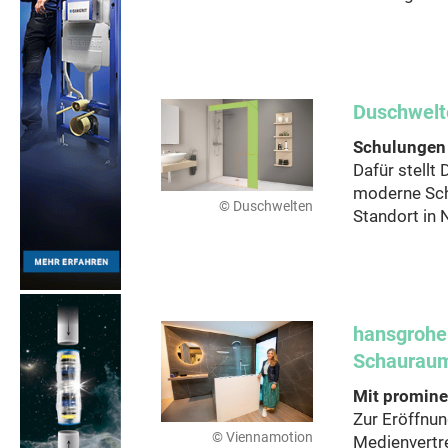
Duschwelt
Schulungen
Dafür stellt
moderne Sc
© Duschwelten
Standort in 
hansgrohe
Schauraum
Mit promine
Zur Eröffnu
© Viennamotion
Medienvertre