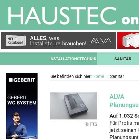
INSTALLATIONSTECHNIK
SANITÄR
Sie befinden sich hier:
Home
→ Sanitär
ALVA
Planungsu
Auf 1.032 S
Für Profis m
© FTS
jetzt seinen
Planungsunte