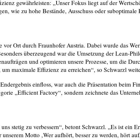
izienz gewährleisten: „Unser Fokus liegt auf der Werts
en, wie zu hohe Bestände, Ausschuss oder suboptimale P
e vor Ort durch Fraunhofer Austria. Dabei wurde das Wer
 Besonders überzeugend war die Umsetzung der Lean-Philo
enaufträgen und optimieren unsere Prozesse, um die Durc
, um maximale Effizienz zu erreichen“, so Schwarzl weite
Endergebnis einfloss, war auch die Präsentation beim Fin
egorie „Efficient Factory“, sondern zeichnete das Unter
uns stetig zu verbessern“, betont Schwarzl. „Es ist ein E
r unserem Motto ‚Wer aufhört, besser zu werden, hört au