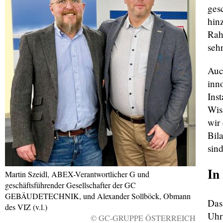
ges
hinz
Rah
seh
Auc
inn
Ins
Wis
wir
Bil
sin
In
Martin Szeidl, ABEX-Verantwortlicher G und
geschäftsführender Gesellschafter der GC
GEBÄUDETECHNIK, und Alexander Sollböck, Obmann
Das
des VIZ (v.l.)
Uhr 
© GC-GRUPPE ÖSTERREICH